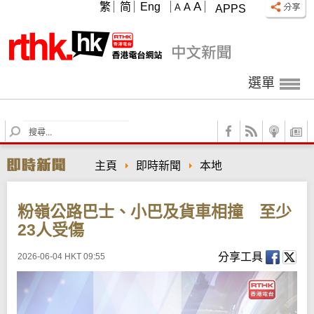
A
繁
简
Eng
A
A
APPS
選單
S
e
a
主頁
即時新聞
本地
r
c
h
粉嶺公路巴士、小巴及貨車相撞 至少
23人受傷
分享工具
2026-06-04 HKT 09:55