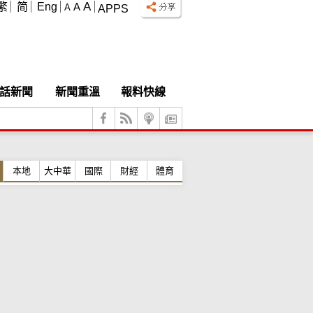
A
繁
简
Eng
A
A
APPS
話新聞
新聞重溫
報料快線
本地
大中華
國際
財經
體育