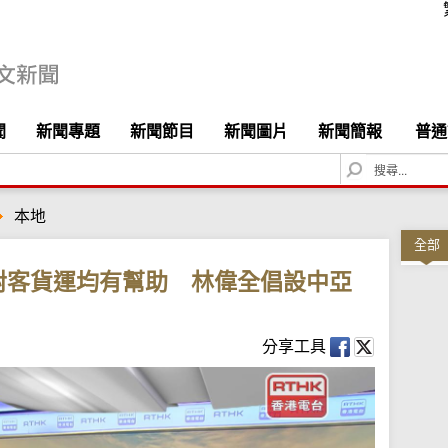
聞
新聞專題
新聞節目
新聞圖片
新聞簡報
普通
S
e
a
本地
r
c
全部
h
對客貨運均有幫助 林偉全倡設中亞
分享工具