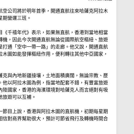
航空公司將於明年首季，開通直航往來哈薩克阿拉木
星期營運三班。
目《千禧年代》表示，如果無直航，香港到當地相當
轉機，因此今次開通直航無論從國際航空樞紐、旅遊
是打通「空中一帶一路」的走廊。他又說，開通直航
拉木圖如能發揮樞紐作用，便利轉往其他中亞國家，
薩克與內地新疆接壤，土地面積廣闊，無論宗教、歷
。他以阿拉木圖為例，指當地配套不錯，有豐富旅遊
內陸國家，香港的海濱環境對哈薩克人而言絕對有吸
地旅遊可以互補。
一節目上說，香港與阿拉木圖的直航機，初期每星期
相信對商界幫助很大，預計可節省飛行及轉機時間合