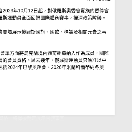
2023年10月12日起，對俄羅斯奧委會實施的暫停會
羅斯運動員全面回歸國際體育賽事，掃清政策障礙。
會賽場展示俄羅斯國旗、國歌、標識及相關元素之事
斯奧委會單方面將烏克蘭境內體育組織納入作為成員，國際
會的會員資格。過去幾年，俄羅斯運動員只獲准以中
括2024年巴黎奧運會、2026年米蘭科爾蒂納冬奧
資格 將擇機裁定展示國旗事宜