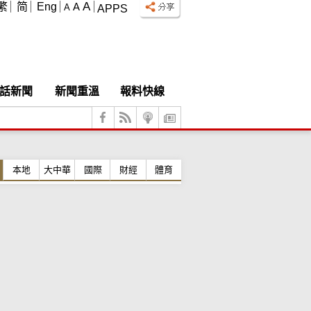
A
繁
简
Eng
A
A
APPS
話新聞
新聞重溫
報料快線
本地
大中華
國際
財經
體育