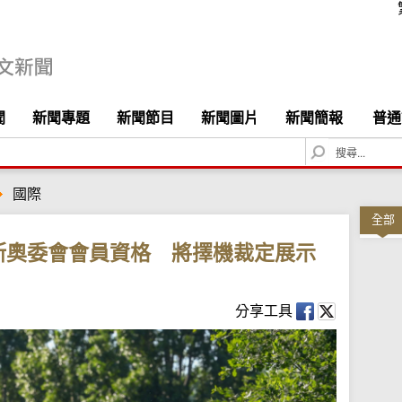
聞
新聞專題
新聞節目
新聞圖片
新聞簡報
普通
S
e
a
國際
r
c
全部
h
斯奧委會會員資格 將擇機裁定展示
分享工具