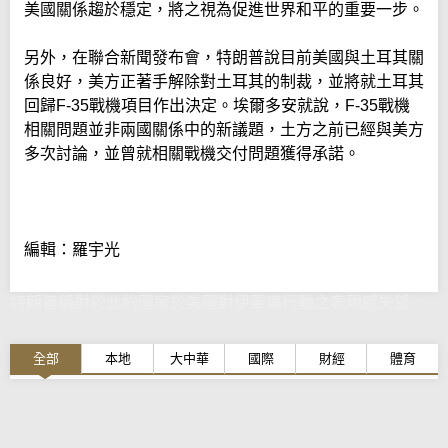
美國關係趨於穩定，將之視為促進世界和平的重要一步。
另外，在聯合新聞發布會，特朗普說目前美國與土耳其關
係良好，美方正著手解除對土耳其的制裁，並將就土耳其
回歸F-35戰機項目作出決定。埃爾多安就說，F-35戰機
相關問題並非兩國關係中的新議題，土方之前已經與美方
多次討論，並曾就相關戰機交付問題獲得承諾。
編輯：羅宇光
特朗普稱對於北約國家於美國對伊軍事行動之表現感失望
全部
本地
大中華
國際
財經
體育