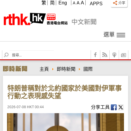
A
繁
简
Eng
A
A
APPS
選單
S
e
a
主頁
即時新聞
國際
r
c
h
特朗普稱對於北約國家於美國對伊軍事
行動之表現感失望
分享工具
2026-07-08 HKT 00:44