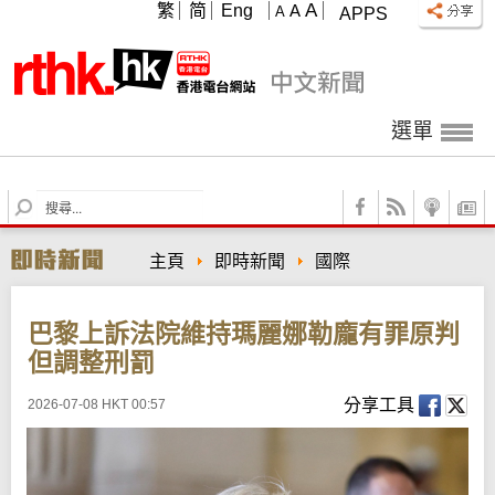
A
繁
简
Eng
A
A
APPS
選單
S
e
a
主頁
即時新聞
國際
r
c
h
巴黎上訴法院維持瑪麗娜勒龐有罪原判
但調整刑罰
分享工具
2026-07-08 HKT 00:57