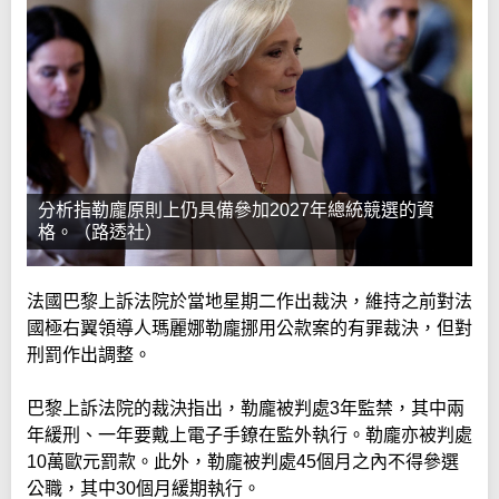
分析指勒龐原則上仍具備參加2027年總統競選的資
格。（路透社）
法國巴黎上訴法院於當地星期二作出裁決，維持之前對法
國極右翼領導人瑪麗娜勒龐挪用公款案的有罪裁決，但對
刑罰作出調整。
巴黎上訴法院的裁決指出，勒龐被判處3年監禁，其中兩
年緩刑、一年要戴上電子手鐐在監外執行。勒龐亦被判處
10萬歐元罰款。此外，勒龐被判處45個月之內不得參選
公職，其中30個月緩期執行。