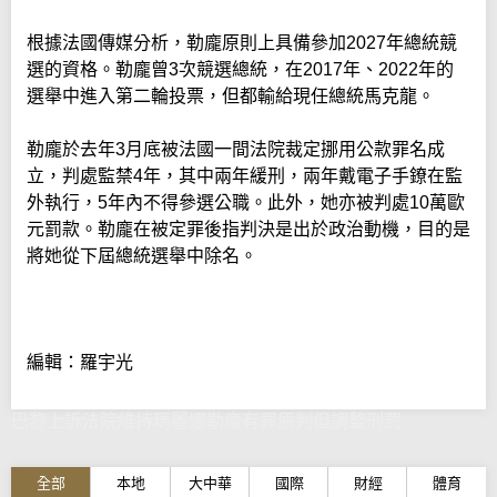
根據法國傳媒分析，勒龐原則上具備參加2027年總統競
選的資格。勒龐曾3次競選總統，在2017年、2022年的
選舉中進入第二輪投票，但都輸給現任總統馬克龍。
勒龐於去年3月底被法國一間法院裁定挪用公款罪名成
立，判處監禁4年，其中兩年緩刑，兩年戴電子手鐐在監
外執行，5年內不得參選公職。此外，她亦被判處10萬歐
元罰款。勒龐在被定罪後指判決是出於政治動機，目的是
將她從下屆總統選舉中除名。
編輯：羅宇光
巴黎上訴法院維持瑪麗娜勒龐有罪原判但調整刑罰
全部
本地
大中華
國際
財經
體育