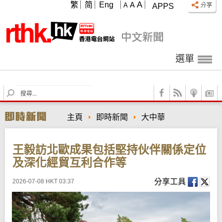
A
繁
简
Eng
A
A
APPS
選單
S
e
a
主頁
即時新聞
大中華
r
c
h
王毅訪北歐成果包括堅持伙伴關係定位
及深化經貿互利合作等
分享工具
2026-07-08 HKT 03:37