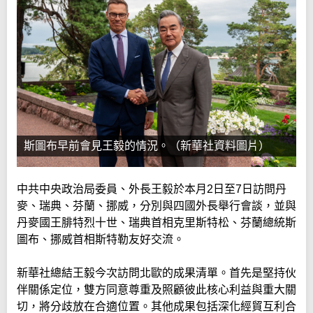
斯圖布早前會見王毅的情況。（新華社資料圖片）
中共中央政治局委員、外長王毅於本月2日至7日訪問丹
麥、瑞典、芬蘭、挪威，分別與四國外長舉行會談，並與
丹麥國王腓特烈十世、瑞典首相克里斯特松、芬蘭總統斯
圖布、挪威首相斯特勒友好交流。
新華社總結王毅今次訪問北歐的成果清單。首先是堅持伙
伴關係定位，雙方同意尊重及照顧彼此核心利益與重大關
切，將分歧放在合適位置。其他成果包括深化經貿互利合