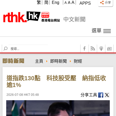
A
繁
简
Eng
A
A
APPS
選單
S
e
a
主頁
即時新聞
財經
r
c
h
道指跌130點 科技股受壓 納指低收
逾1%
分享工具
2026-07-08 HKT 05:48