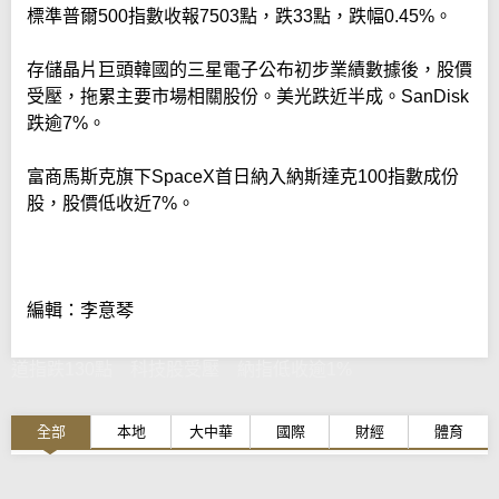
標準普爾500指數收報7503點，跌33點，跌幅0.45%。
存儲晶片巨頭韓國的三星電子公布初步業績數據後，股價
受壓，拖累主要市場相關股份。美光跌近半成。SanDisk
跌逾7%。
富商馬斯克旗下SpaceX首日納入納斯達克100指數成份
股，股價低收近7%。
編輯：李意琴
道指跌130點 科技股受壓 納指低收逾1%
全部
本地
大中華
國際
財經
體育