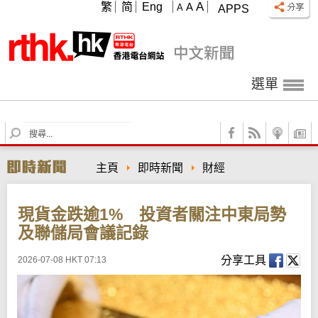
A
繁
简
Eng
A
A
APPS
選單
S
e
a
主頁
即時新聞
財經
r
c
h
現貨金跌逾1% 投資者關注中東局勢
及聯儲局會議記錄
分享工具
2026-07-08 HKT 07:13