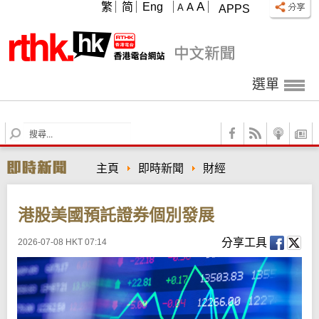
A
繁
简
Eng
A
A
APPS
選單
S
e
a
主頁
即時新聞
財經
r
c
h
港股美國預託證券個別發展
分享工具
2026-07-08 HKT 07:14