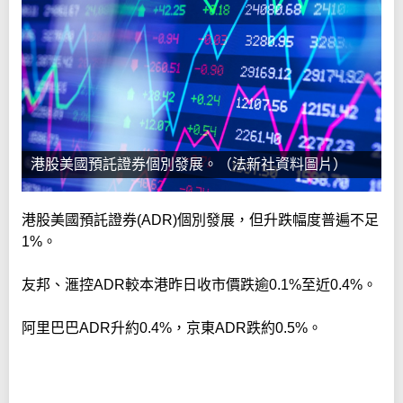
港股美國預託證券個別發展。（法新社資料圖片）
港股美國預託證券(ADR)個別發展，但升跌幅度普遍不足
1%。
友邦、滙控ADR較本港昨日收市價跌逾0.1%至近0.4%。
阿里巴巴ADR升約0.4%，京東ADR跌約0.5%。