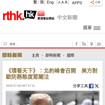
A
繁
简
Eng
A
A
APPS
選單
S
e
a
主頁
即時新聞
國際
r
c
h
《環看天下》：北約峰會召開 美方對
歐防務態度惹關注
分享工具
2026-07-08 HKT 07:21