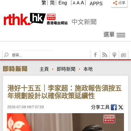
A
繁
简
Eng
A
A
APPS
選單
S
e
a
主頁
即時新聞
本地
r
c
h
港好十五五｜李家超：施政報告須按五
年規劃設計以確保政策延續性
分享工具
2026-07-08 HKT 07:59