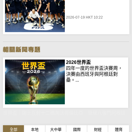
2026-07-19 HKT 10:22
2026世界盃
四年一度的世界盃決賽周，
決賽由西班牙與阿根廷對
壘。...
世界盃｜瑞士互射十二碼淘汰哥倫比亞 晉級八強鬥阿根廷
全部
本地
大中華
國際
財經
體育