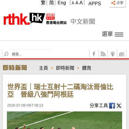
A
繁
简
Eng
A
A
APPS
選單
S
e
a
主頁
即時新聞
體育
r
c
h
世界盃｜瑞士互射十二碼淘汰哥倫比
亞 晉級八強鬥阿根廷
分享工具
2026-07-08 HKT 08:13