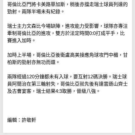
哥倫比亞門將卡美路華加斯，稍後亦擋走瑞士球員列達的
勁射。兩隊半場未有紀錄。
瑞士主力文森比今場缺陣，進攻能力受影響，球隊亦專注
牽制哥倫比亞的進攻，雙方於法定時間0:0打成平手，比
賽進入加時。
加時上半場，哥倫比亞後衛盧高美接應角球攻門中楣，甘
柏斯的勁射亦無功而還。
兩隊經過120分鐘都未有入球，要互射12碼決勝。瑞士球
員阿簡治在第三輪射失，哥倫比亞就先後有達雲遜山齊士
及古曹宴客，瑞士結果4:3取勝，晉級八強。
編輯：許敬軒