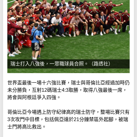
瑞士打入八強後，一眾職球員合照。（路透社）
世界盃最後一場十六強比賽，瑞士與哥倫比亞經過加時仍
未分勝負，互射12碼瑞士4:3取勝，取得八強最後一席，
將會與阿根廷爭入四強。
哥倫比亞今場遇上防守紀律高的瑞士防守，整場比賽只有
3次攻門中目標，包括佩亞達於21分鐘禁區外起腳，被瑞
士門將高比救出。