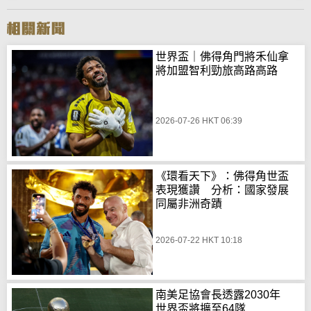
世界盃｜佛得角門將禾仙拿
將加盟智利勁旅高路高路
2026-07-26 HKT 06:39
《環看天下》：佛得角世盃
表現獲讚 分析：國家發展
同屬非洲奇蹟
2026-07-22 HKT 10:18
南美足協會長透露2030年
世界盃將擴至64隊