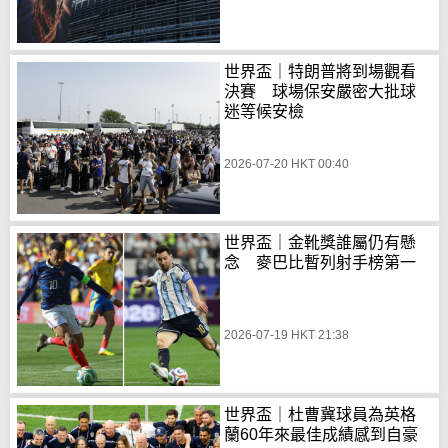
世界盃｜特朗普將到場觀看
決賽 球場保安嚴密大批球
迷等候安檢
2026-07-20 HKT 00:40
世界盃｜金靴獎誰屬仍有懸
念 麥巴比暫列射手榜第一
2026-07-19 HKT 21:38
世界盃｜杜曹冀球員為英格
蘭60年來最佳成績感到自豪