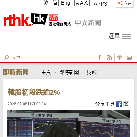
A
繁
简
Eng
A
A
APPS
選單
S
e
a
主頁
即時新聞
財經
r
c
h
韓股初段跌逾2%
分享工具
2026-07-08 HKT 08:34