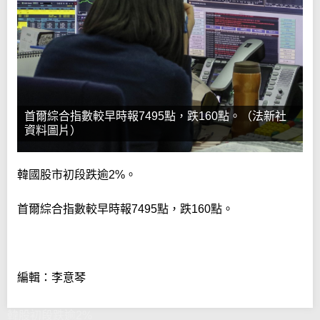
首爾綜合指數較早時報7495點，跌160點。（法新社
資料圖片）
韓國股市初段跌逾2%。
首爾綜合指數較早時報7495點，跌160點。
編輯：李意琴
韓股初段跌逾2%