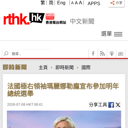
A
繁
简
Eng
A
A
APPS
選單
S
e
a
主頁
即時新聞
國際
r
c
h
法國極右領袖瑪麗娜勒龐宣布參加明年
總統選舉
分享工具
2026-07-08 HKT 08:41