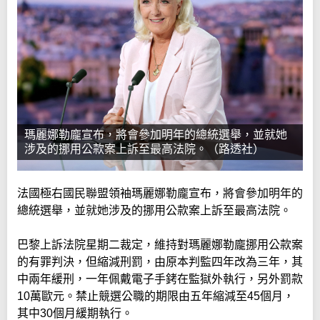
瑪麗娜勒龐宣布，將會參加明年的總統選舉，並就她
涉及的挪用公款案上訴至最高法院。（路透社）
法國極右國民聯盟領袖瑪麗娜勒龐宣布，將會參加明年的
總統選舉，並就她涉及的挪用公款案上訴至最高法院。
巴黎上訴法院星期二裁定，維持對瑪麗娜勒龐挪用公款案
的有罪判決，但縮減刑罰，由原本判監四年改為三年，其
中兩年緩刑，一年佩戴電子手銬在監獄外執行，另外罰款
10萬歐元。禁止競選公職的期限由五年縮減至45個月，
其中30個月緩期執行。