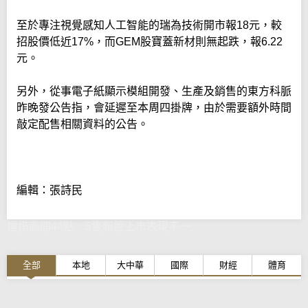
至於專注視覺感知人工智能的瑞為技術開市報18元，較
招股價低近17%，而GEM股寶蓋新材則無起跌，報6.22
元。
另外，從事電子紙顯示模組開發、生產及銷售的東方科脈
昨晚發公告指，會延遲至本周四掛牌，由於需要額外時間
敲定配售相關資料的公告。
編輯：張詩民
恒指高開44點 5隻新股上市表現不一
全部
本地
大中華
國際
財經
體育