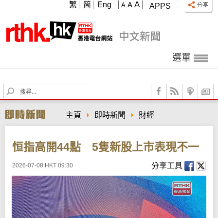
A
繁
简
Eng
A
A
APPS
選單
S
e
a
主頁
即時新聞
財經
r
c
h
恒指高開44點 5隻新股上市表現不一
分享工具
2026-07-08 HKT 09:30