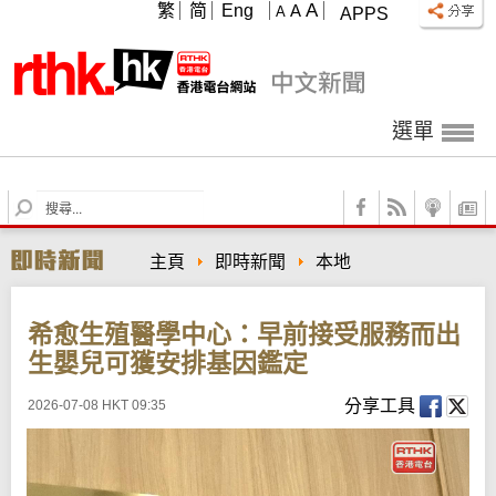
A
繁
简
Eng
A
A
APPS
選單
S
e
a
主頁
即時新聞
本地
r
c
h
希愈生殖醫學中心：早前接受服務而出
生嬰兒可獲安排基因鑑定
分享工具
2026-07-08 HKT 09:35