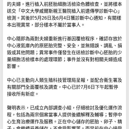
的夫婦，進行植入前胚胎細胞活檢染色體檢查，並將樣本
送交「中文大學威爾斯親王醫院植入前遺傳學診斷中心」
檢測。其後於5月26日及6月4日獲診斷中心通知，有關樣
本出現異常，部分樣本不屬於當事人。
中心隨即為兩對夫婦重新進行基因覆檢程序，確認存放於
中心液氮庫內的原胚胎完整、安全，並無錯誤、調亂、損
毀或其他問題；異常事件僅發生在送檢診斷中心胚胎的少
量細胞活檢樣本的處理環節；事件並沒有對相關夫婦造成
影響。
中心已主動向人類生殖科技管理局呈報，並配合衞生署及
有關部門全面覆核及調查，中心已於7月6日下午起暫停
接收所有新症。
聲明表示，已成立內部調查小組，仔細檢討及優化運作流
程，包括為兩宗個案當事人提供後續解釋及輔導；暫停中
心生育治療運作及服務。正在中心儲存的胚胎、卵子、精
子，會繼續妥善儲存，不會受影響等。而早前在中心接受