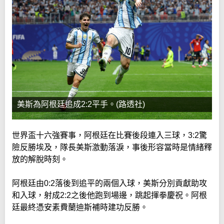
美斯為阿根廷追成2:2平手。(路透社)
世界盃十六強賽事，阿根廷在比賽後段連入三球，3:2驚
險反勝埃及，隊長美斯激動落淚，事後形容當時是情緒釋
放的解脫時刻。
阿根廷由0:2落後到追平的兩個入球，美斯分別貢獻助攻
和入球，射成2:2之後他跑到場邊，跳起揮拳慶祝。阿根
廷最終憑安素費蘭迪斯補時建功反勝。