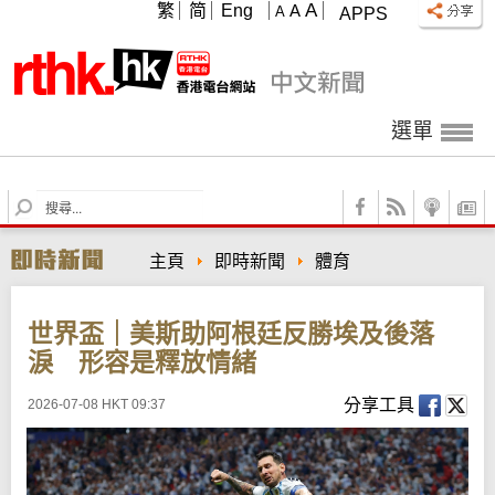
A
繁
简
Eng
A
A
APPS
選單
S
e
a
主頁
即時新聞
體育
r
c
h
世界盃｜美斯助阿根廷反勝埃及後落
淚 形容是釋放情緒
分享工具
2026-07-08 HKT 09:37