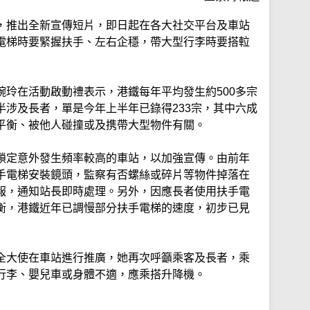
，推出全新宣傳短片，即日起在各大社交平台及車站
電梯時要緊握扶手、左右企穩，帶大型行李時要搭𨋢
婉玲在活動啟動禮表示，港鐵每年平均發生約500多宗
半涉及長者，單是今年上半年已錄得233宗，其中六成
平衡、被他人碰撞或及携帶大型物件有關。
鎖定意外發生頻率較高的車站，以加強宣傳。由前年
手電梯安裝鏡頭，監察有否螺絲或碎片等物件掉落在
報，通知站長即時處理。另外，因應長者使用扶手電
衡，港鐵近年已調慢部分扶手電梯的速度，初步已見
全大使在車站進行推廣，她再次呼籲乘客及長者，乘
行李、嬰兒車或身體不適，應乘搭升降機。