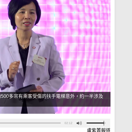
500多宗有乘客受傷的扶手電梯意外，約一半涉及
02:12
盧紫菁報道