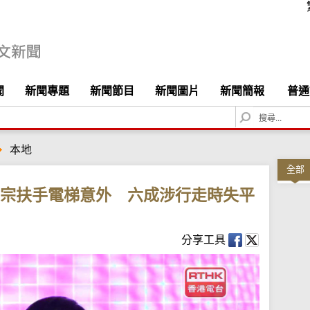
聞
新聞專題
新聞節目
新聞圖片
新聞簡報
普通
S
e
a
本地
r
c
全部
h
3宗扶手電梯意外 六成涉行走時失平
分享工具