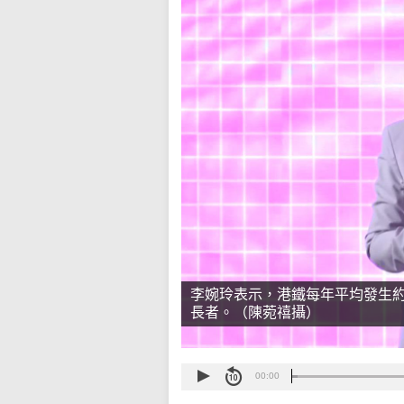
李婉玲表示，港鐵每年平均發生約
長者。（陳菀禧攝）
00:00