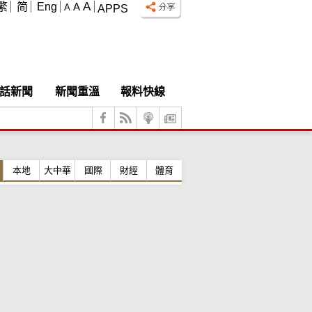
A
繁
简
Eng
A
A
APPS
話新聞
新聞重溫
報料快線
本地
大中華
國際
財經
體育