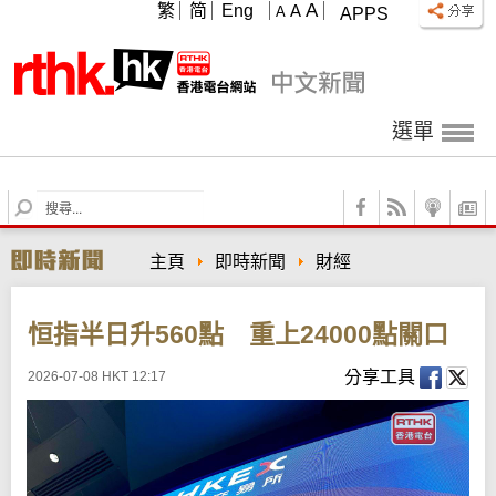
A
繁
简
Eng
A
A
APPS
選單
S
e
a
主頁
即時新聞
財經
r
c
h
恒指半日升560點 重上24000點關口
分享工具
2026-07-08 HKT 12:17