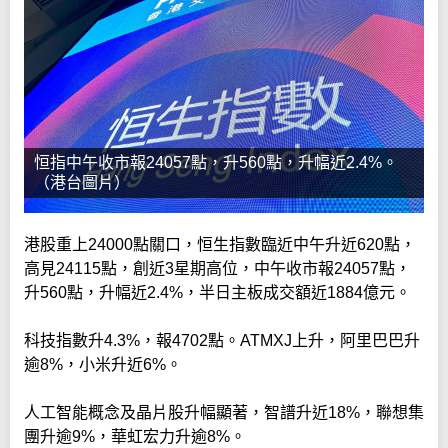
恒指中午收市報24057點，升560點，升幅近2.4%。
（港台圖片）
港股重上24000點關口，恒生指數臨近中午升近620點，
高見24115點，創近3星期高位，中午收市報24057點，
升560點，升幅近2.4%，半日主板成交額近1884億元。
科技指數升4.3%，報4702點。ATMXJ上升，阿里巴巴升
逾8%，小米升近6%。
人工智能概念及晶片股升幅顯著，智譜升近18%，聯想集
團升逾9%，華虹宏力升逾8%。