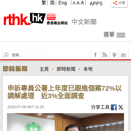
A
繁
简
Eng
A
A
APPS
選單
S
e
a
主頁
即時新聞
本地
r
c
h
申訴專員公署上年度已跟進個案72%以
調解處理 近3%全面調查
分享工具
2026-07-08 HKT 12:25