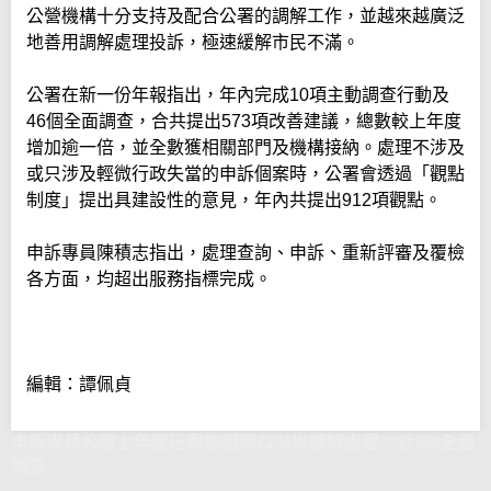
公營機構十分支持及配合公署的調解工作，並越來越廣泛
地善用調解處理投訴，極速緩解市民不滿。
公署在新一份年報指出，年內完成10項主動調查行動及
46個全面調查，合共提出573項改善建議，總數較上年度
增加逾一倍，並全數獲相關部門及機構接納。處理不涉及
或只涉及輕微行政失當的申訴個案時，公署會透過「觀點
制度」提出具建設性的意見，年內共提出912項觀點。
申訴專員陳積志指出，處理查詢、申訴、重新評審及覆檢
各方面，均超出服務指標完成。
編輯：譚佩貞
申訴專員公署上年度已跟進個案72%以調解處理 近3%全面
調查