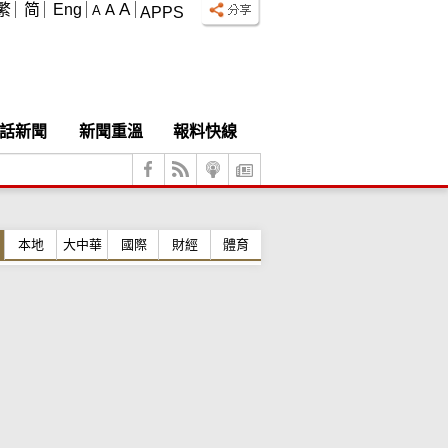
A
繁
简
Eng
A
A
APPS
話新聞
新聞重溫
報料快線
本地
大中華
國際
財經
體育