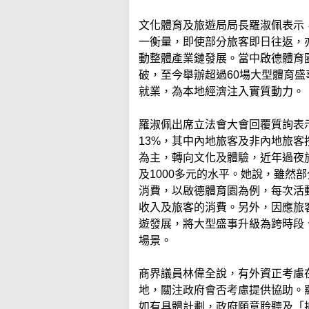
文化體育及旅遊局局長羅淑佩表示
一衡量，即使部分旅客即日往返，
動整體產業鏈發展。當中啟德體育
破，至今舉辦超過60場大型體育盛
就業，為本地經濟注入實質動力。
羅淑佩出席立法會大會回覆質詢表示
13%，其中內地旅客及非內地旅客
為主，轉向文化及體驗，近年過夜旅
及1000多元的水平。她說，雖然
消費，以啟德體育園為例，每次活
收入及旅客的消費。另外，因應旅
遊發展，將大型盛事升級為跨時段
場景。
商界議員林偉全說，有外資正考慮
地，關注政府會否考慮提供協助。
如有具體計劃，政府願意聆聽及「