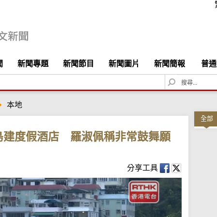
聞
新聞專題
新聞節目
新聞圖片
新聞簡報
普通
S
e
a
本地
r
c
全部
h
島建度假酒店 羅淑佩稱非常鼓舞願
分享工具