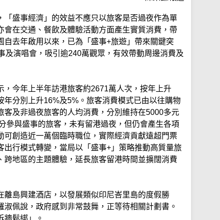
，「盛事經濟」的效益不應只以旅客是否過夜作為單
亦會在交通、餐飲及體驗活動方面產生實質消費，帶
園自去年啟用以來，已為「盛事+旅遊」帶來關鍵突
事及演唱會，吸引逾240萬觀眾，有效帶動周邊消費及
，今年上半年訪港旅客約2671萬人次，按年上升
按年分別上升16%及5%。旅客消費模式已由以往購物
客及非過夜旅客的人均消費，分別維持在5000多元
部分參與盛事的旅客，未有留港過夜，但仍會產生各項
動可創造近一萬個臨時職位，實際經濟貢獻遠超門票
客出行模式轉變，當局以「盛事+」策略推動高質量旅
、跨地區的主題體驗，延長旅客留港時間並擴闊消費
在離島興建酒店，以發展類似印尼峇里島的度假勝
羅淑佩說，政府感到非常鼓舞，正等待相關計劃書。
拆牆鬆綁」。