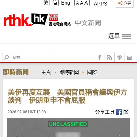
A
繁
简
Eng
A
A
APPS
選單
S
e
a
主頁
即時新聞
國際
r
c
h
美伊再度互襲 美國官員稱會續與伊方
談判 伊朗重申不會屈服
分享工具
2026-07-08 HKT 13:08