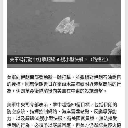
美軍稱行動中打擊超過60艘小型快艇。（路透社）
美軍向伊朗南部發動新一輪打擊，並撤銷對伊朗石油銷售
的授權，回應伊朗近日在霍爾木茲海峽附近襲擊商船的行
為，伊朗革命衛隊隨後向美軍在中東的設施還擊。
美軍中央司令部表示，擊中超過80個目標，包括伊朗的
防空系統、指揮控制網絡、海岸雷達站點、反艦導彈能
力，以及超過60艘小型快艇。有美國官員說，無法接受
伊朗的行為，必須予以嚴厲回應，但美方仍然認為停火協