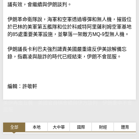
議有效，會繼續與伊朗談判。
伊朗革命衛隊說，海軍和空軍透過導彈和無人機，摧毀位
於巴林的美軍第五艦隊和位於科威特阿里薩利姆空軍基地
的85處重要美軍設施，並擊落一架敵方MQ-9型無人機。
伊朗議長卡利巴夫強烈譴責美國嚴重違反伊美諒解備忘
錄，指霸凌與敲詐的時代已經結束，伊朗不會屈服。
編輯：許敬軒
美伊再度互襲 美國官員稱會續與伊方談判 伊朗重申不會
屈服
全部
本地
大中華
國際
財經
體育