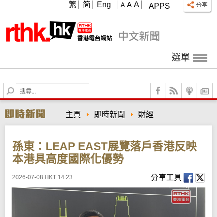
A
繁
简
Eng
A
A
APPS
選單
S
e
a
主頁
即時新聞
財經
r
c
h
孫東：LEAP EAST展覽落戶香港反映
本港具高度國際化優勢
分享工具
2026-07-08 HKT 14:23