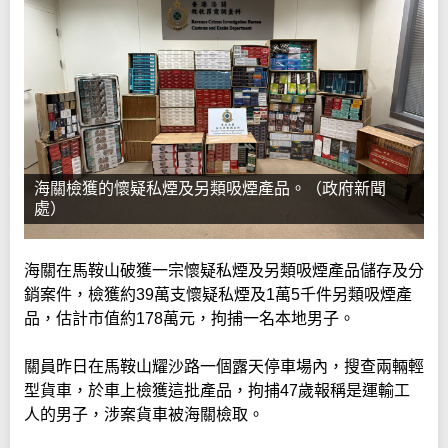
海關檢獲的懷疑私煙及另類吸煙產品。（政府新聞
處）
海關在馬鞍山破獲一宗懷疑私煙及另類吸煙產品儲存及分
銷案件，檢獲約39萬支懷疑私煙及1萬5千件另類吸煙產
品，估計市值約178萬元，拘捕一名本地男子。
關員昨日在馬鞍山耀沙路一個露天停車場內，搜查兩輛輕
型貨車，於車上檢獲這批產品，拘捕47歲報稱是運輸工
人的男子，涉案貨車被海關檢取。