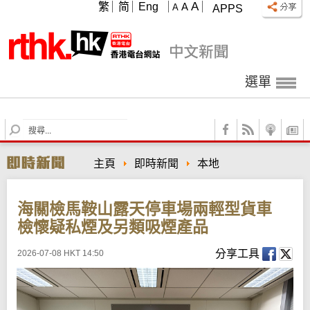
A
繁
简
Eng
A
A
APPS
選單
S
e
a
主頁
即時新聞
本地
r
c
h
海關檢馬鞍山露天停車場兩輕型貨車
檢懷疑私煙及另類吸煙產品
分享工具
2026-07-08 HKT 14:50