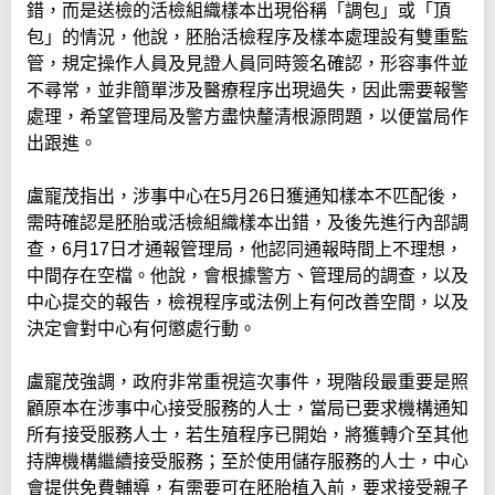
錯，而是送檢的活檢組織樣本出現俗稱「調包」或「頂
包」的情況，他說，胚胎活檢程序及樣本處理設有雙重監
管，規定操作人員及見證人員同時簽名確認，形容事件並
不尋常，並非簡單涉及醫療程序出現過失，因此需要報警
處理，希望管理局及警方盡快釐清根源問題，以便當局作
出跟進。
盧寵茂指出，涉事中心在5月26日獲通知樣本不匹配後，
需時確認是胚胎或活檢組織樣本出錯，及後先進行內部調
查，6月17日才通報管理局，他認同通報時間上不理想，
中間存在空檔。他說，會根據警方、管理局的調查，以及
中心提交的報告，檢視程序或法例上有何改善空間，以及
決定會對中心有何懲處行動。
盧寵茂強調，政府非常重視這次事件，現階段最重要是照
顧原本在涉事中心接受服務的人士，當局已要求機構通知
所有接受服務人士，若生殖程序已開始，將獲轉介至其他
持牌機構繼續接受服務；至於使用儲存服務的人士，中心
會提供免費輔導，有需要可在胚胎植入前，要求接受親子