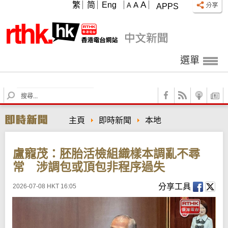
A
繁
简
Eng
A
A
APPS
選單
S
e
a
主頁
即時新聞
本地
r
c
h
盧寵茂：胚胎活檢組織樣本調亂不尋
常 涉調包或頂包非程序過失
分享工具
2026-07-08 HKT 16:05