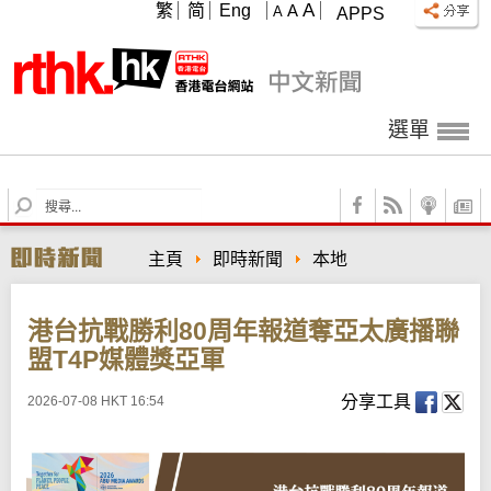
A
繁
简
Eng
A
A
APPS
選單
S
e
a
主頁
即時新聞
本地
r
c
h
港台抗戰勝利80周年報道奪亞太廣播聯
盟T4P媒體獎亞軍
分享工具
2026-07-08 HKT 16:54