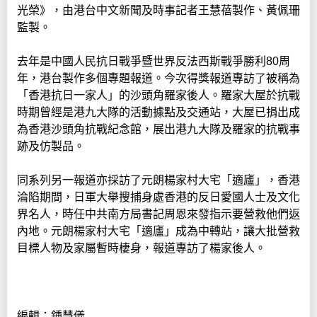
光榮》，由港台中文新聞及時事記者王慧蓓製作、黃佩珊
監製。
去年是中國人民抗日戰爭暨世界反法西斯戰爭勝利80周
年，港台製作多個專題報道。今次得獎報道專訪了被稱為
「香港抗日一家人」的沙頭角羅家後人。羅家大屋於抗戰
時期曾經是港九大隊的活動據點及交通站，大屋已捐出成
為香港沙頭角抗戰紀念館，展出港九大隊及羅家的抗戰事
跡及仿製品。
同系列另一報道亦採訪了元朗楊家村大宅「適廬」，香港
淪陷期間，日軍大舉搜捕身處香港的反日愛國人士及文化
界名人，時任中共南方局書記周恩來發指示要營救他們返
內地。元朗楊家村大宅「適廬」成為中轉站，讓大批營救
目標人物及家屬暫時棲身，報道專訪了楊家後人。
編輯：鍾慧儀