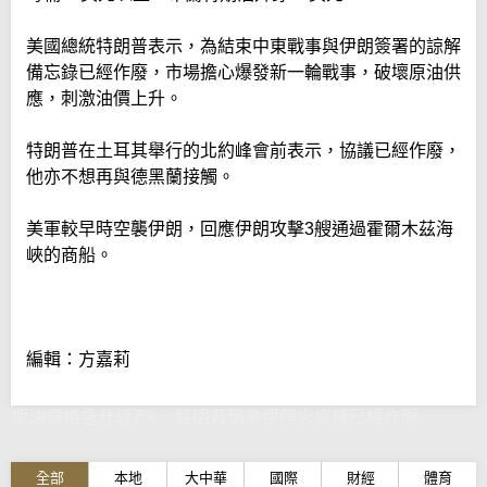
美國總統特朗普表示，為結束中東戰事與伊朗簽署的諒解
備忘錄已經作廢，市場擔心爆發新一輪戰事，破壞原油供
應，刺激油價上升。
特朗普在土耳其舉行的北約峰會前表示，協議已經作廢，
他亦不想再與德黑蘭接觸。
美軍較早時空襲伊朗，回應伊朗攻擊3艘通過霍爾木茲海
峽的商船。
編輯：方嘉莉
期油價格急升近7% 特朗普稱美伊停火協議已經作廢
全部
本地
大中華
國際
財經
體育