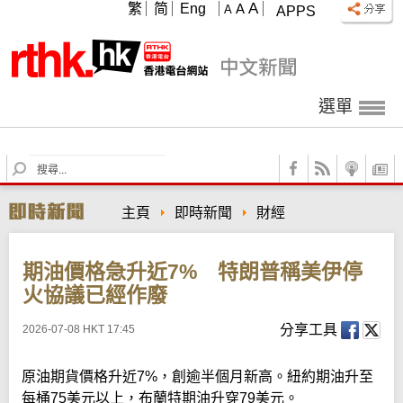
A
繁
简
Eng
A
A
APPS
選單
S
e
a
主頁
即時新聞
財經
r
c
h
期油價格急升近7% 特朗普稱美伊停
火協議已經作廢
分享工具
2026-07-08 HKT 17:45
原油期貨價格升近7%，創逾半個月新高。紐約期油升至
每桶75美元以上，布蘭特期油升穿79美元。