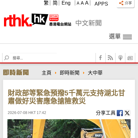
A
繁
简
Eng
A
A
APPS
選單
S
e
a
主頁
即時新聞
大中華
r
c
h
財政部等緊急預撥5千萬元支持湖北甘
肅做好災害應急搶險救災
分享工具
2026-07-08 HKT 17:42