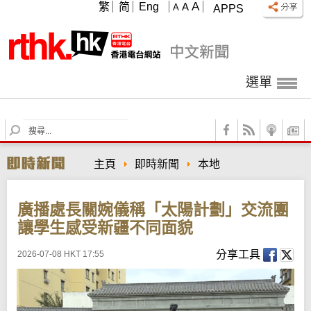
A
繁
简
Eng
A
A
APPS
選單
S
e
a
主頁
即時新聞
本地
r
c
h
廣播處長關婉儀稱「太陽計劃」交流團
讓學生感受新疆不同面貌
分享工具
2026-07-08 HKT 17:55