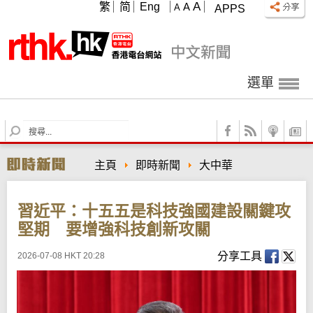
A
繁
简
Eng
A
A
APPS
選單
S
e
a
主頁
即時新聞
大中華
r
c
h
習近平：十五五是科技強國建設關鍵攻
堅期 要增強科技創新攻關
分享工具
2026-07-08 HKT 20:28