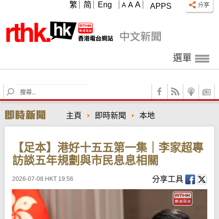
A
繁
简
Eng
A
A
APPS
選單
S
e
a
主頁
即時新聞
本地
r
c
h
【足本】港好十五五第一集｜李家超專
訪談五年規劃與市民息息相關
分享工具
2026-07-08 HKT 19:56