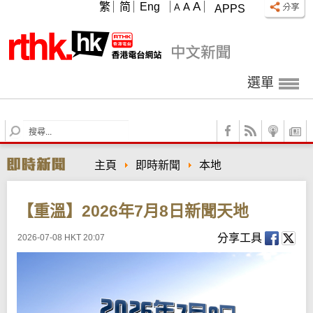
A
繁
简
Eng
A
A
APPS
選單
S
e
a
主頁
即時新聞
本地
r
c
h
【重溫】2026年7月8日新聞天地
分享工具
2026-07-08 HKT 20:07