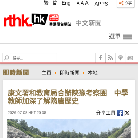
A
繁
简
Eng
A
A
APPS
選單
S
e
a
主頁
即時新聞
本地
r
c
h
康文署和教育局合辦陝豫考察團 中學
教師加深了解隋唐歷史
分享工具
2026-07-08 HKT 20:38