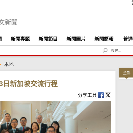
聞
新聞專題
新聞節目
新聞圖片
新聞簡報
普通
S
e
a
本地
r
c
全部
h
3日新加坡交流行程
分享工具