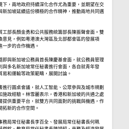
境下，兩地政府持續深化合作尤為重要，並期望在交
與新加坡延續這份積極的合作精神，推動兩地共同邁
貿工部長顏金勇和公共服務統籌部長陳振聲會面。雙
換意見，例如粵港澳大灣區及北部都會區的發展項
進一步的合作機遇。
隨即與新加坡公務員首長陳慶基會面，就公務員管理
別與多名新加坡常任秘書進行會面，各自就青年發
貿易和運輸等政策範疇，展開討論。
書進行圓桌會議，就人工智能、公眾參與及城市規劃
和施政經驗。林雪麗表示，香港和新加坡的共通之處
層提供重要平台，就雙方共同面對的挑戰與機遇，作
開拓新的合作空間。
事務局常任秘書長李百全、發展局常任秘書長何珮
蔡傑銘、教育局常任秘書長陳穎韶、商務及經濟發展