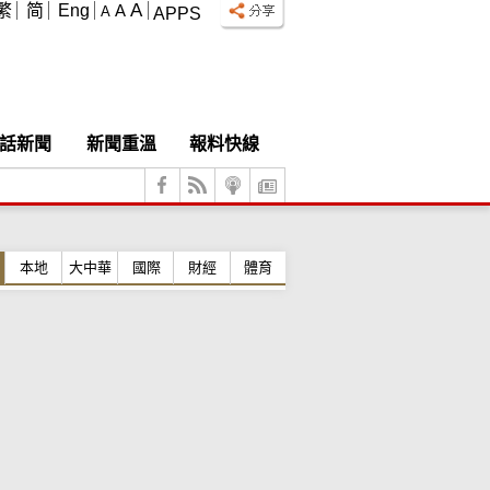
A
繁
简
Eng
A
A
APPS
話新聞
新聞重溫
報料快線
本地
大中華
國際
財經
體育