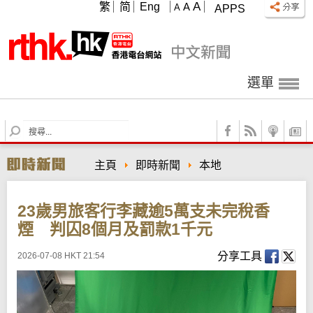
A
繁
简
Eng
A
A
APPS
選單
S
e
a
主頁
即時新聞
本地
r
c
h
23歲男旅客行李藏逾5萬支未完稅香
煙 判囚8個月及罰款1千元
分享工具
2026-07-08 HKT 21:54