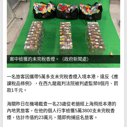
案中檢獲的未完稅香煙。（政府新聞處）
一名旅客因攜帶5萬多支未完稅香煙入境本港，違反《應
課稅品條例》，在西九龍裁判法院被判處監禁8個月、罰
款1千元。
海關昨日在機場截查一名23歲從老撾經上海飛抵本港的
內地男旅客，在他的個人行李檢獲5萬3800支未完稅香
煙，估計市值約23萬元，隨即拘捕這名旅客。