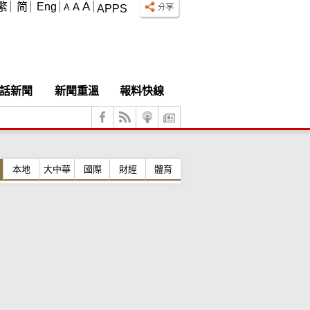
A
繁
简
Eng
A
A
APPS
話新聞
新聞重溫
報料快線
本地
大中華
國際
財經
體育