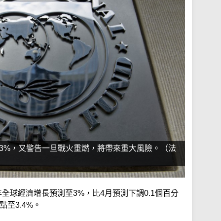
至3%，又警告一旦戰火重燃，將帶來重大風險。（法
全球經濟增長預測至3%，比4月預測下調0.1個百分
點至3.4%。