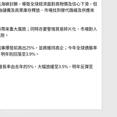
木茲海峽封鎖，導致全球經濟面對高物價及信心下滑，但
油儲備及商業庫存釋放、市場找到替代路線及供應來
，將帶來重大風險；同時亦要警惕貿易碎片化、市場對人
風險。
戰事爆發前高出25%，並將維持高企；今年全球通脹率
，明年則回落至3.9%。
長率由去年的5%，大幅放緩至3.5%，明年反彈至
 通脹率預測升至4.7%