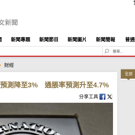
聞
新聞專題
新聞節目
新聞圖片
新聞簡報
普通
S
e
a
財經
r
c
全部
h
預測降至3% 通脹率預測升至4.7%
分享工具