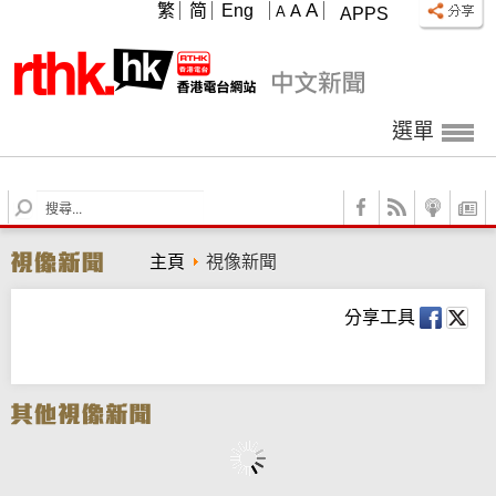
A
繁
简
Eng
A
A
APPS
選單
S
e
a
主頁
視像新聞
r
c
h
分享工具