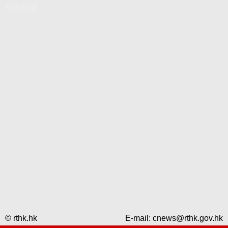
視像新聞
© rthk.hk
E-mail:
cnews@rthk.gov.hk