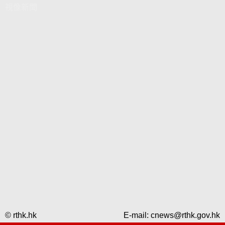
視像新聞
© rthk.hk
E-mail:
cnews@rthk.gov.hk