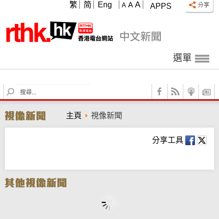
A
繁
简
Eng
A
A
APPS
選單
S
e
a
主頁
視像新聞
r
c
h
分享工具