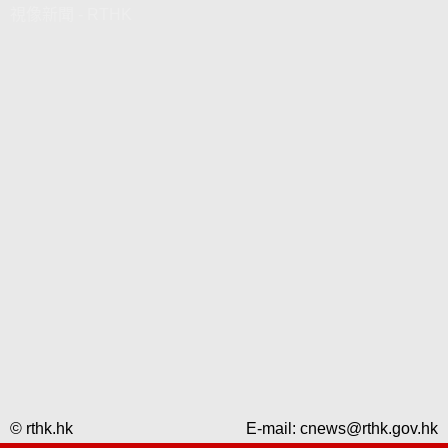
視像新聞 - RTHK
© rthk.hk
E-mail:
cnews@rthk.gov.hk