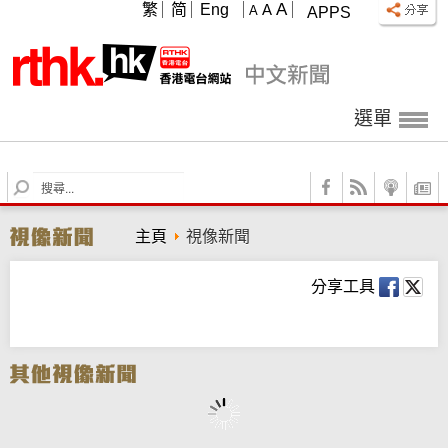
A
繁
简
Eng
A
A
APPS
選單
S
e
a
主頁
視像新聞
r
c
h
分享工具