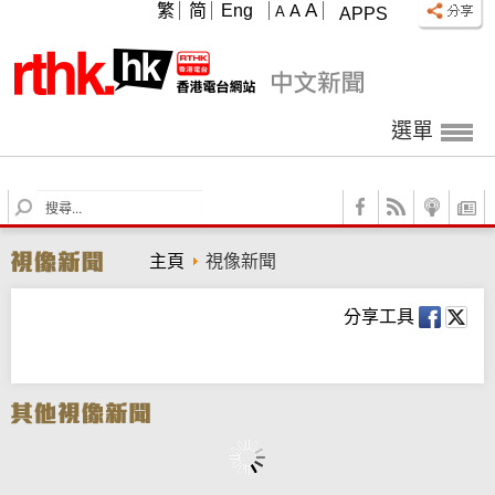
A
繁
简
Eng
A
A
APPS
選單
S
e
a
主頁
視像新聞
r
c
h
分享工具