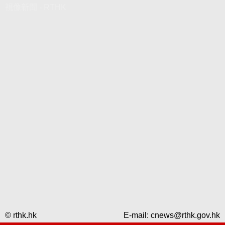
視像新聞 - RTHK
© rthk.hk
E-mail:
cnews@rthk.gov.hk