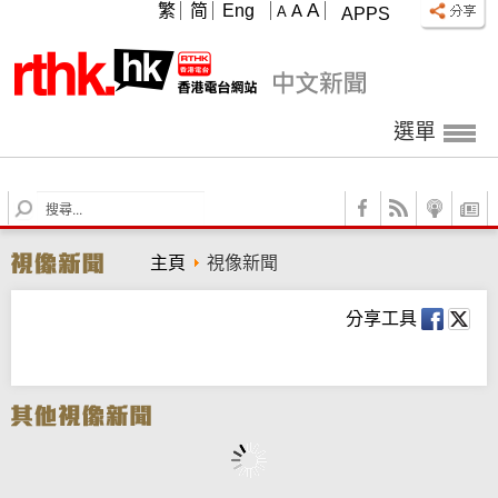
A
繁
简
Eng
A
A
APPS
選單
S
e
a
主頁
視像新聞
r
c
h
分享工具