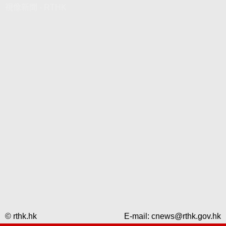
視像新聞 - RTHK
© rthk.hk
E-mail:
cnews@rthk.gov.hk