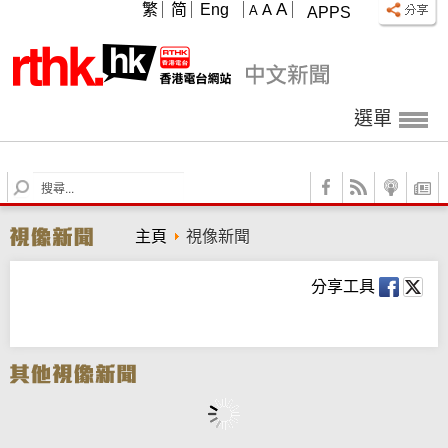
A
繁
简
Eng
A
A
APPS
選單
S
e
a
主頁
視像新聞
r
c
h
分享工具