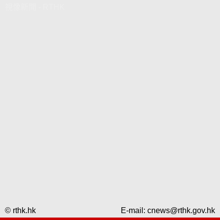
視像新聞 - RTHK
© rthk.hk
E-mail:
cnews@rthk.gov.hk