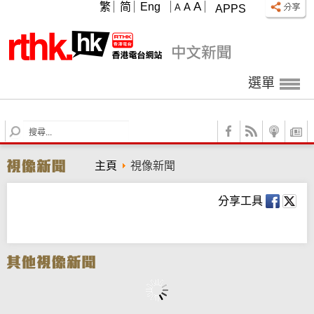
A
繁
简
Eng
A
A
APPS
選單
S
e
a
主頁
視像新聞
r
c
h
分享工具