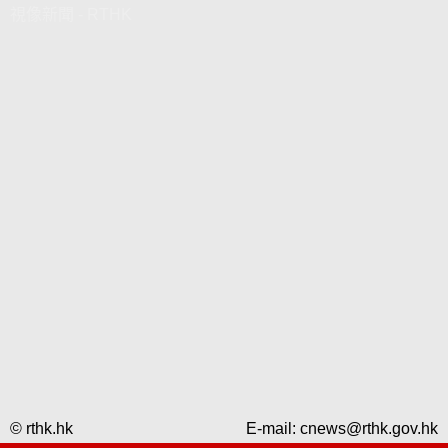
視像新聞 - RTHK
© rthk.hk
E-mail:
cnews@rthk.gov.hk