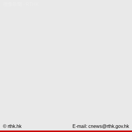
視像新聞 - RTHK
© rthk.hk
E-mail:
cnews@rthk.gov.hk