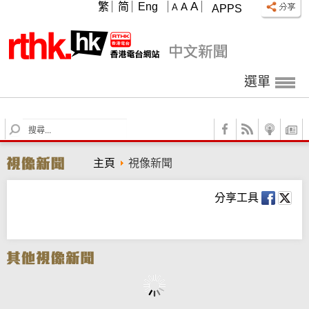
A
繁
简
Eng
A
A
APPS
選單
S
e
a
主頁
視像新聞
r
c
h
分享工具