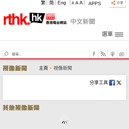
A
繁
简
Eng
A
A
APPS
選單
S
e
a
主頁
視像新聞
r
c
h
分享工具