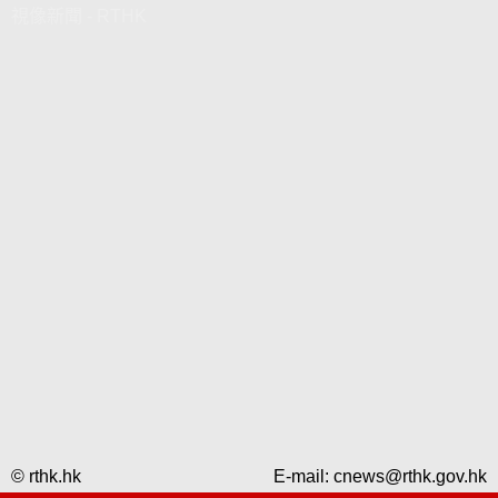
視像新聞 - RTHK
© rthk.hk
E-mail:
cnews@rthk.gov.hk