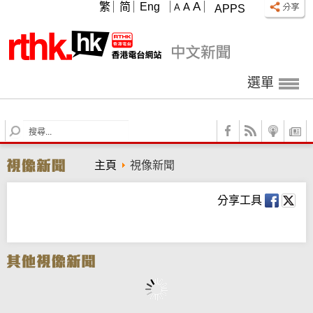
A
繁
简
Eng
A
A
APPS
選單
S
e
a
主頁
視像新聞
r
c
h
分享工具