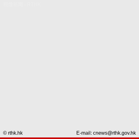
視像新聞 - RTHK
© rthk.hk
E-mail:
cnews@rthk.gov.hk