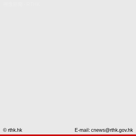
視像新聞 - RTHK
© rthk.hk
E-mail:
cnews@rthk.gov.hk