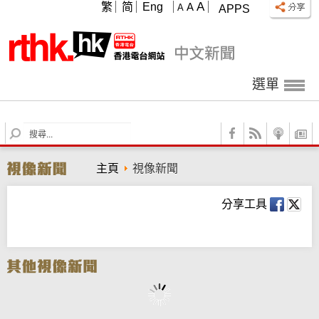
A
繁
简
Eng
A
A
APPS
選單
S
e
a
主頁
視像新聞
r
c
h
分享工具