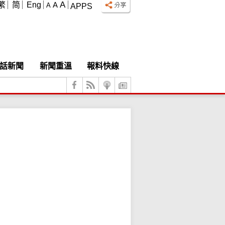
A
繁
简
Eng
A
A
APPS
話新聞
新聞重溫
報料快線