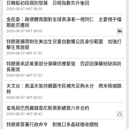
日韓股初段個別發展 日經指數先升後回
2026-08-07 HKT 08:16
金民豪：啟德體育園對全球表演者一視同仁 主要視乎檔
期能否遷就
2026-08-07 HKT 08:05
特朗普擴限制在美出生兒童自動獲公民身份範圍 加強打
擊生育旅遊
2026-08-07 HKT 07:52
特朗普承認美軍部分彈藥供應緊張 否認因彈藥短缺與防
長衝突
2026-08-07 HKT 07:31
天文台：高溫天氣持續籲市民補充足夠水分 周末極端酷
熱
2026-08-07 HKT 06:52
皇馬與巴西翼鋒雲尼斯奧斯續簽六年合約
2026-08-07 HKT 06:42
特朗普簽署行政命令 對進口多晶硅徵收關稅