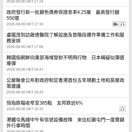
2026-08-06 HKT 17:24
政府發行新一批銀色債券保證息率4.25厘 最高發行額
550億
2026-08-06 HKT 17:16
盧寵茂到訪啟德醫院了解設施及首階段運作準備工作和服
務安排
2026-08-06 HKT 17:06
韓國指朝鮮向東部海域發射不明飛行物 日本稱疑似彈道
導彈
2026-08-06 HKT 16:47
公屋聯會公布對政府制定香港首份五年規劃土地和房屋政
策建議
2026-08-06 HKT 16:43
恒指跌幅收窄至385點 友邦跌近6%
2026-08-06 HKT 16:35
港鐵屯馬綫中午有信號設備故障 來往紅磡屯門一度需額
外行車時間
2026-08-06 HKT 16:29