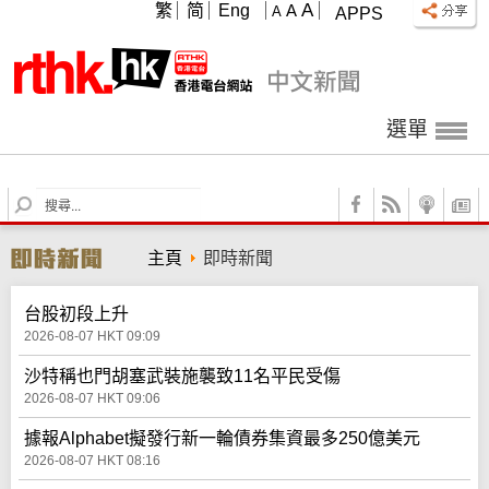
A
繁
简
Eng
A
A
APPS
選單
S
e
a
主頁
即時新聞
r
c
h
台股初段上升
2026-08-07 HKT 09:09
沙特稱也門胡塞武裝施襲致11名平民受傷
2026-08-07 HKT 09:06
據報Alphabet擬發行新一輪債券集資最多250億美元
2026-08-07 HKT 08:16