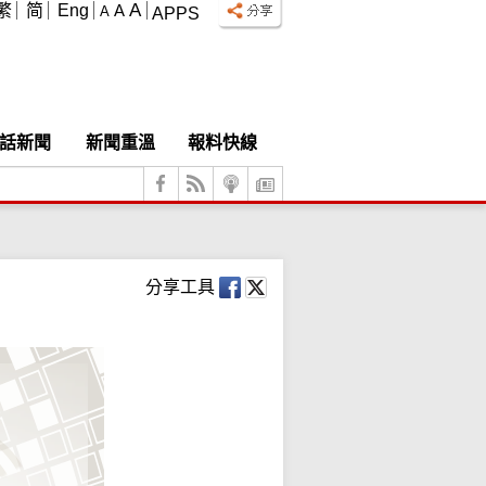
A
繁
简
Eng
A
A
APPS
話新聞
新聞重溫
報料快線
分享工具